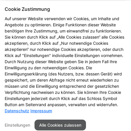
PLZ/Ort:
Cookie Zustimmung
79189 Bad Krozingen
Auf unserer Website verwenden wir Cookies, um Inhalte und
Telefon:
Angebote zu optimieren. Einige Funktionen dieser Website
+49 (7633) 3790
benötigen Ihre Zustimmung, um einwandfrei zu funktionieren.
Sie können durch Klick auf „Alle Cookies zulassen“ alle Cookies
Fax:
akzeptieren, durch Klick auf „Nur notwendige Cookies
+49 (7633) 15768
akzeptieren“ nur notwendige Cookies akzeptieren, oder durch
Klick auf "Einstellungen" individuelle Einstellungen vornehmen.
E-Mail:
Durch Nutzung dieser Website geben Sie in jedem Fall Ihre
info@rats-apotheke-bk.de
Einwilligung zu den notwendigen Cookies. Die
Einwilligungserklärung (des Nutzers, bzw. dessen Gerät) wird
Öffnungszeiten
gespeichert, um deren Abfrage nicht erneut wiederholen zu
müssen und die Einwilligung entsprechend der gesetzlichen
Mo - Fr
: 08:30-13:00 und 14:00-18:30
Verpflichtung nachweisen zu können. Sie können Ihre Cookie
Sa
: 08:30-13:00
Einstellungen jederzeit durch Klick auf das Schloss Symbol
Button am Seitenrand anpassen, verwalten und widerrufen.
Datenschutz
Impressum
Seitenübersicht
Kontakt
Impressum
Einstellungen
Alle Cookies zulassen
Datenschutz
Barrierefreiheit